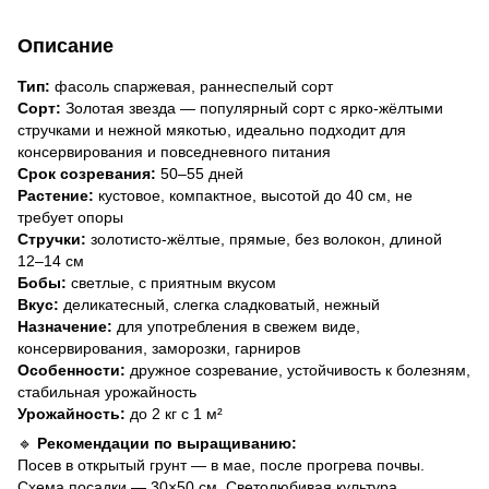
Описание
Тип:
фасоль спаржевая, раннеспелый сорт
Сорт:
Золотая звезда — популярный сорт с ярко-жёлтыми
стручками и нежной мякотью, идеально подходит для
консервирования и повседневного питания
Срок созревания:
50–55 дней
Растение:
кустовое, компактное, высотой до 40 см, не
требует опоры
Стручки:
золотисто-жёлтые, прямые, без волокон, длиной
12–14 см
Бобы:
светлые, с приятным вкусом
Вкус:
деликатесный, слегка сладковатый, нежный
Назначение:
для употребления в свежем виде,
консервирования, заморозки, гарниров
Особенности:
дружное созревание, устойчивость к болезням,
стабильная урожайность
Урожайность:
до 2 кг с 1 м²
🔹
Рекомендации по выращиванию:
Посев в открытый грунт — в мае, после прогрева почвы.
Схема посадки — 30×50 см. Светолюбивая культура,