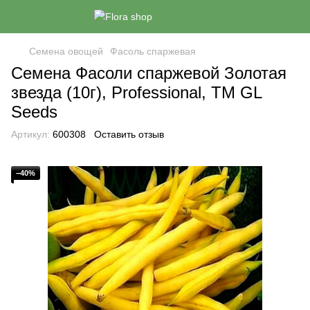
Семена овощей
Фасоль спаржевая
Семена Фасоли спаржевой Золотая
звезда (10г), Professional, TM GL
Seeds
Артикул:
600308
Оставить отзыв
−40%