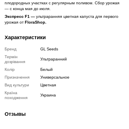
плодородных участках с регулярным поливом. Сбор урожая
— с конца мая до июля.
Экспресс F1 —
ультраранняя цветная капуста для первого
урожая от
FloraShop.
Характеристики
Бренд
GL Seeds
Термін
Ультраранний
дозрівання
Колір
Белый
Призначення
Универсальное
Вид культури
Цветная
Країна
Украина
походження
Отзывы