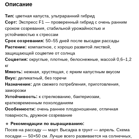
Описание
Тип:
цветная капуста, ультраранний гибрид
Сорт:
Экспресс F1 — проверенный гибрид с очень ранним
сроком созревания, стабильной урожайностью и
устойчивостью к стрессам
Срок созревания:
50–55 дней после высадки рассады
Растение:
компактное, с хорошо развитой листвой,
защищающей соцветие от солнца
Соцветия:
округлые, плотные, белоснежные, массой 0,6–1,2
кг
Мякоть:
нежная, хрустящая, с ярким капустным вкусом
Вкус:
деликатный, без горечи
Назначение:
для свежего потребления, приготовления,
заморозки
Устойчивость:
к стрелкованию, бактериозам,
кратковременным похолоданиям
Особенности:
очень раннее плодоношение, отличная
товарность, дружное созревание
🔹
Рекомендации по выращиванию:
Посев на рассаду — март. Высадка в грунт — апрель. Схема
посадки — 50×50 см. Лучше всего развивается на солнечных,