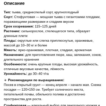
Описание
Тип:
тыква, среднеспелый сорт, крупноплодный
Сорт:
Стофунтовая — мощная тыква с гигантскими плодами,
поражающими размерами и сладким вкусом
Срок созревания:
115–125 дней
Растение:
сильнорослое, стелющегося типа, образует
длинные плети
Плоды:
округлые или слегка приплюснутые, оранжевые,
массой до 10–30 кг и более
Мякоть:
ярко-оранжевая, плотная, сладкая, ароматная
Назначение:
для приготовления пюре, каш, запекания, соков,
длительного хранения
Особенности:
очень крупные плоды, высокая урожайность,
отличные вкусовые качества, лёжкость
Урожайность:
до 30–40 т/га
🔹
Рекомендации по выращиванию:
Посев в открытый грунт — конец апреля – начало мая. Схема
посадки — 120×150 см. Требует солнечного места,
питательной почвы, обильного полива и достаточно
пространства для роста.
Стофунтовая
— идеальный выбор для рекордного урожая и