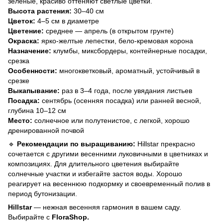
зеленые, красиво оттеняют светлые цветки.
Высота растения:
30–40 см
Цветок:
4–5 см в диаметре
Цветение:
среднее — апрель (в открытом грунте)
Окраска:
ярко-желтые лепестки, бело-кремовая корона
Назначение:
клумбы, миксбордеры, контейнерные посадки,
срезка
Особенности:
многокветковый, ароматный, устойчивый в
срезке
Выкапывание:
раз в 3–4 года, после увядания листьев
Посадка:
сентябрь (осенняя посадка) или ранней весной,
глубина 10–12 см
Место:
солнечное или полутенистое, с легкой, хорошо
дренированной почвой
🔹
Рекомендации по выращиванию:
Hillstar прекрасно
сочетается с другими весенними луковичными в цветниках и
композициях. Для длительного цветения выбирайте
солнечные участки и избегайте застоя воды. Хорошо
реагирует на весеннюю подкормку и своевременный полив в
период бутонизации.
Hillstar
— нежная весенняя гармония в вашем саду.
Выбирайте с
FloraShop.