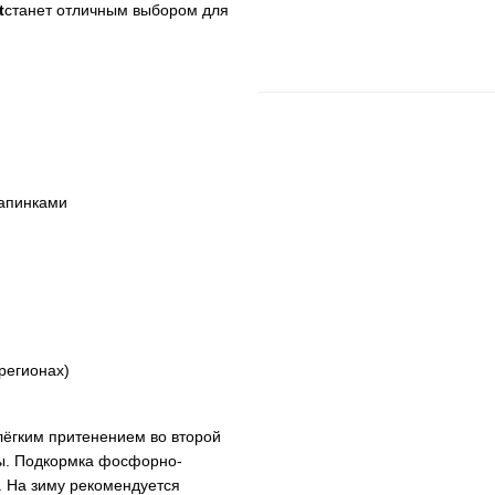
t
станет отличным выбором для
апинками
регионах)
 лёгким притенением во второй
ды. Подкормка фосфорно-
 На зиму рекомендуется