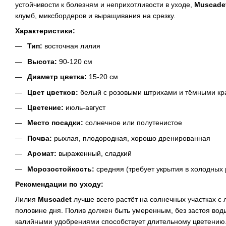
устойчивости к болезням и неприхотливости в уходе,
Muscade
клумб, миксбордеров и выращивания на срезку.
Характеристики:
Тип:
восточная лилия
Высота:
90-120 см
Диаметр цветка:
15-20 см
Цвет цветков:
белый с розовыми штрихами и тёмными кр
Цветение:
июль-август
Место посадки:
солнечное или полутенистое
Почва:
рыхлая, плодородная, хорошо дренированная
Аромат:
выраженный, сладкий
Морозостойкость:
средняя (требует укрытия в холодных 
Рекомендации по уходу:
Лилия
Muscadet
лучше всего растёт на солнечных участках с
половине дня. Полив должен быть умеренным, без застоя во
калийными удобрениями способствует длительному цветению.