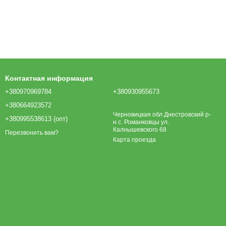
Контактная информация
+380970969784
+380930955673
+380664923572
Черновицкая обл Днестровский р-
+380995538613 (опт)
н с. Романковцы ул.
Калнышевского 68
Перезвонить вам?
Карта проезда