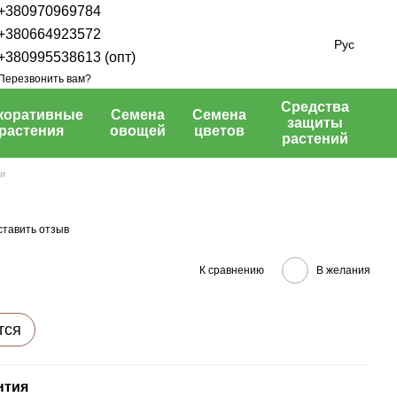
+380970969784
+380664923572
Рус
+380995538613 (опт)
Перезвонить вам?
Средства
коративные
Семена
Семена
защиты
растения
овощей
цветов
растений
ии
ставить отзыв
К сравнению
В желания
тся
нтия