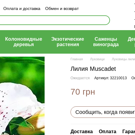
Оплата и доставка
Обмен и возврат
ый договор (оферта)
Колоновидные
Экзотические
Саженцы
Де
деревья
растения
винограда
Главная
Луковици
Луковицы лил
Лилия Muscadet
Ожидается
Артикул: 32210013
О
70 грн
Сообщить, когда появи
Доставка
Оплата
Гара