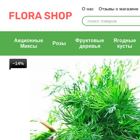
Перейти к основному контенту
О нас
Отзывы о магазине
Блог магазина
Публичн
Акционные
Фруктовые
Ягодные
Розы
Миксы
деревья
кусты
−14%