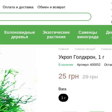
Оплата и доставка
Обмен и возврат
ый договор (оферта)
Колоновидные
Экзотические
Саженцы
Де
деревья
растения
винограда
Главная
Семена овощей
Семена 
Укроп Голдкрон, 1 г
В наличии
Артикул: 400052
Оста
25 грн
29 грн
Вага
1 г