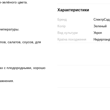
-зелёного цвета.
Характеристики
Бренд
СпектрСад
Колір
Зеленый
емпературы.
Вид культури
Укроп
Країна походження
Нидерлан
ов, салатов, соусов, для
ах с плодородными, хорошо
ажнения.