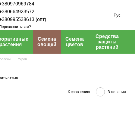
+380970969784
+380664923572
Рус
+380995538613 (опт)
Перезвонить вам?
Средства
коративные
Семена
Семена
защиты
растения
овощей
цветов
растений
зелени
Укроп
вить отзыв
К сравнению
В желания