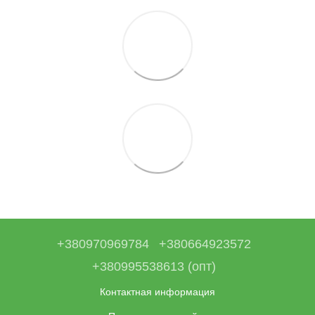
+380970969784
+380664923572
+380995538613 (опт)
Контактная информация