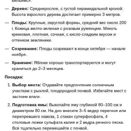
Вильямс».
Дерево:
Среднерослое, с густой пирамидальной кроной.
Высота взрослого дерева достигает примерно 3 метров.
Плоды:
Крупные, округлой формы, средний вес около 200
г. Кожица желто-зеленая с розовым румянцем. Мякоть
кремовая, плотная, сочная, с кисло-сладким вкусом и
оттенком земляники.
Созревание:
Плоды созревают в конце октября — начале
ноября.
Хранение:
Яблоки хорошо транспортируются и могут
храниться до 2–3 месяцев.
Посадка:
Выбор места:
Отдавайте предпочтение солнечным
участкам с рыхлой, плодородной почвой. Избегайте мест с
застоем влаги.
Подготовка ямы:
Выкопайте яму глубиной 80–100 см и
диаметром 80 см. На дно внесите 3–5 ведер перегноя или
перепревшего навоза, 1 стакан суперфосфата, 4
столовые ложки сульфата калия и 2 ведра речного песка.
Всё тщательно перемешайте с почвой.