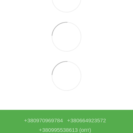
+380970969784
+380664923572
+380995538613 (опт)