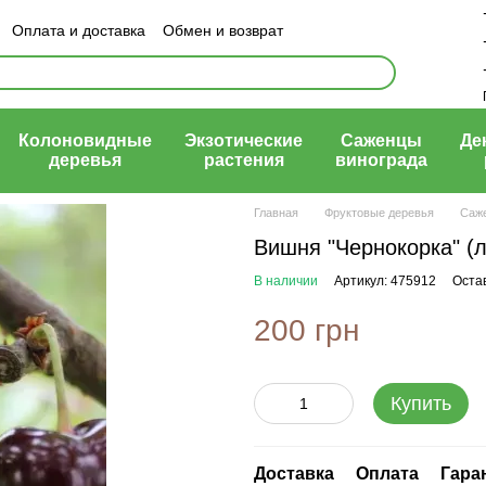
Оплата и доставка
Обмен и возврат
ый договор (оферта)
Колоновидные
Экзотические
Саженцы
Де
деревья
растения
винограда
Главная
Фруктовые деревья
Саж
Вишня "Чернокорка" (л
В наличии
Артикул: 475912
Оста
200 грн
Купить
Доставка
Оплата
Гара