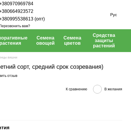
+380970969784
+380664923572
Рус
+380995538613 (опт)
Перезвонить вам?
Средства
коративные
Семена
Семена
защиты
растения
овощей
цветов
растений
енцы вишни
етний сорт, средний срок созревания)
вить отзыв
К сравнению
В желания
нтия