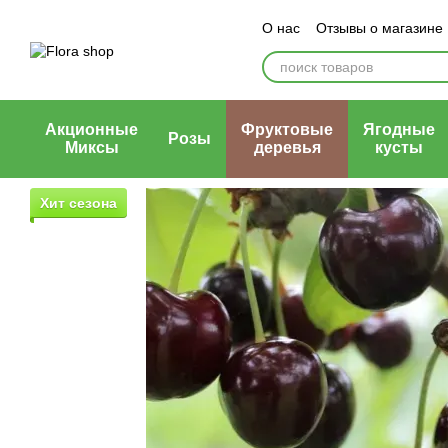
Перейти к основному контенту
О нас
Отзывы о магазине
Блог магазина
Публичн
Акционные
Фруктовые
Ягодные
Розы
Миксы
деревья
кусты
Хит сезона