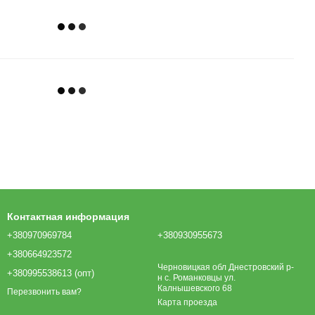
Контактная информация
+380970969784
+380930955673
+380664923572
Черновицкая обл Днестровский р-
+380995538613 (опт)
н с. Романковцы ул.
Калнышевского 68
Перезвонить вам?
Карта проезда