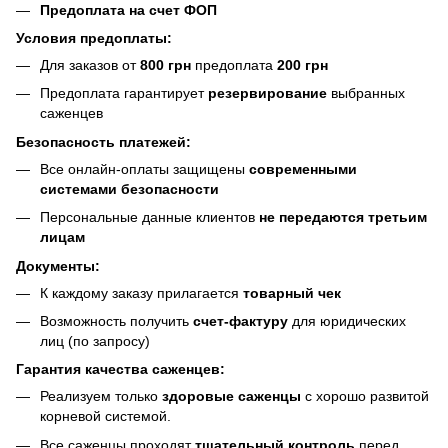
Предоплата на счет ФОП
Условия предоплаты:
Для заказов от
800 грн
предоплата
200 грн
Предоплата гарантирует
резервирование
выбранных
саженцев
Безопасность платежей:
Все онлайн-оплаты защищены
современными
системами безопасности
Персональные данные клиентов
не передаются третьим
лицам
Документы:
К каждому заказу прилагается
товарный чек
Возможность получить
счет-фактуру
для юридических
лиц (по запросу)
Гарантия качества саженцев:
Реализуем только
здоровые саженцы
с хорошо развитой
корневой системой.
Все саженцы проходят
тщательный контроль
перед