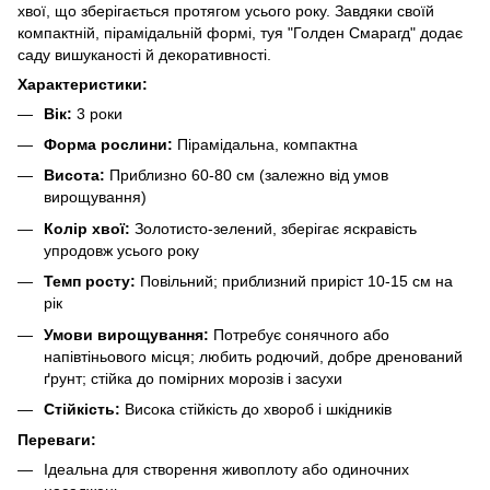
хвої, що зберігається протягом усього року. Завдяки своїй
компактній, пірамідальній формі, туя "Голден Смарагд" додає
саду вишуканості й декоративності.
Характеристики:
Вік:
3 роки
Форма рослини:
Пірамідальна, компактна
Висота:
Приблизно 60-80 см (залежно від умов
вирощування)
Колір хвої:
Золотисто-зелений, зберігає яскравість
упродовж усього року
Темп росту:
Повільний; приблизний приріст 10-15 см на
рік
Умови вирощування:
Потребує сонячного або
напівтіньового місця; любить родючий, добре дренований
ґрунт; стійка до помірних морозів і засухи
Стійкість:
Висока стійкість до хвороб і шкідників
Переваги:
Ідеальна для створення живоплоту або одиночних