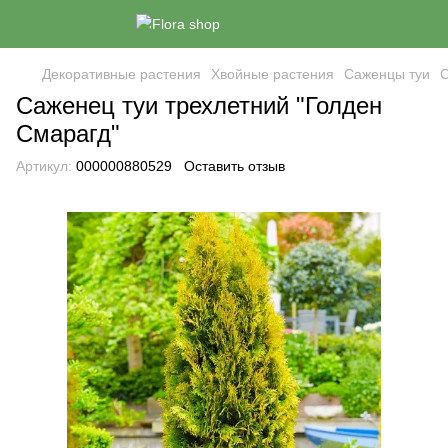
Декоративные растения
Хвойные растения
Саженцы туи
С
Саженец туи трехлетний "Голден
Смарагд"
Артикул:
000000880529
Оставить отзыв