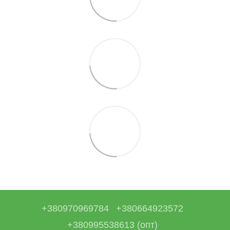
+380970969784
+380664923572
+380995538613 (опт)