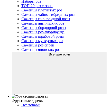
Наборы роз
ТОП 20 роз сезона
Саженцы плетистых роз
Саженцы чайно-гибридных роз
Саженцы пионовидной розы
Саженцы английских роз
Саженцы бордюрной розы
Саженцы роз флорибунда
Саженцы шрабовой розы
Саженцы мускусных роз
Саженцы роз спрей
Саженцы японских роз
Все категории
Фруктовые деревья
Все товары