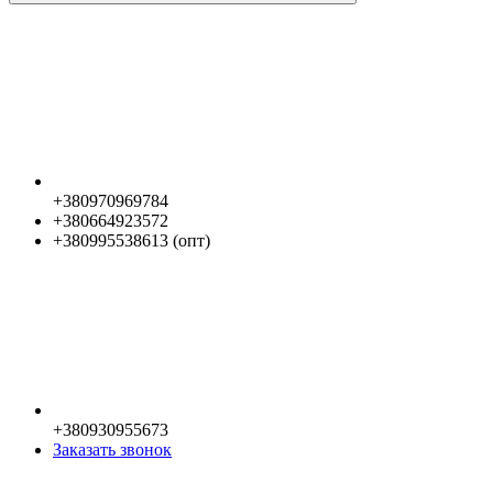
+380970969784
+380664923572
+380995538613 (опт)
+380930955673
Заказать звонок