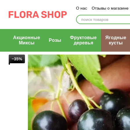
Перейти к основному контенту
О нас
Отзывы о магазине
Блог магазина
Публичн
Акционные
Фруктовые
Ягодные
Розы
Миксы
деревья
кусты
−35%