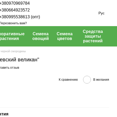
+380970969784
+380664923572
Рус
+380995538613 (опт)
Перезвонить вам?
Средства
коративные
Семена
Семена
защиты
растения
овощей
цветов
растений
 черной смородины
евский великан"
тавить отзыв
К сравнению
В желания
нтия