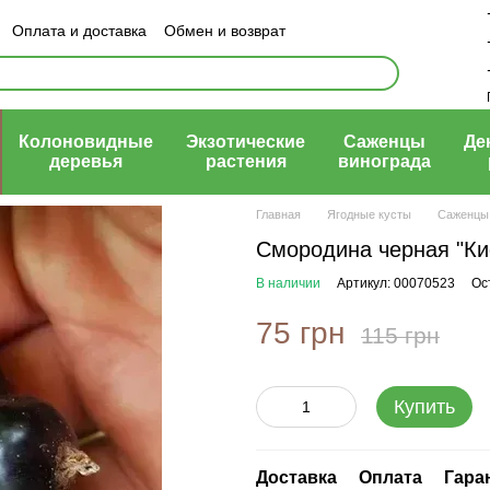
Оплата и доставка
Обмен и возврат
ый договор (оферта)
Колоновидные
Экзотические
Саженцы
Де
деревья
растения
винограда
Главная
Ягодные кусты
Саженцы
Смородина черная "Ки
В наличии
Артикул: 00070523
Ос
75 грн
115 грн
Купить
Доставка
Оплата
Гара