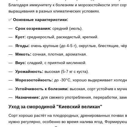
Благодаря иммунитету к болезням и морозостойкости этот сор
выращивания в разных климатических условиях.
✅
Основные характеристики:
Срок созревания:
средний (июль).
Куст:
среднерослый, раскидистый, крепкий.
Ягоды:
очень крупные (до 4-5 г), округлые, блестящие, чёр
Мякоть:
сочная, плотная, ароматная.
Вкус:
сладкий, с приятной кислинкой.
Урожайность:
высокая (5-7 кг с куста).
Морозостойкость:
до -30°C, хорошо выдерживает холодн
Устойчивость к болезням:
высокая, сорт устойчив к мучн
Назначение:
для свежего употребления, переработки, зам
Уход за смородиной "Киевский великан"
Сорт хорошо растёт на плодородных, дренированных почвах в
нужно регулярно, особенно во время налива ягод. Формирую