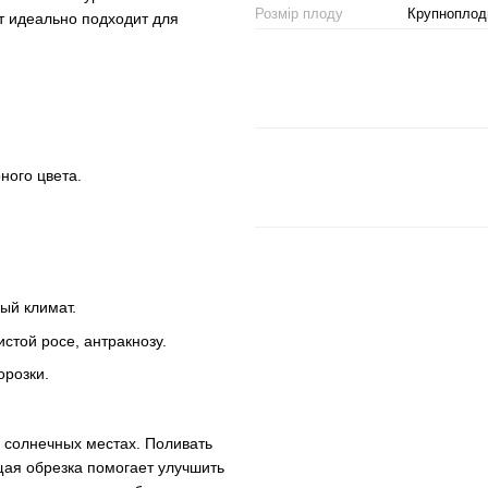
Розмір плоду
Крупноплод
т идеально подходит для
ного цвета.
ый климат.
истой росе, антракнозу.
орозки.
 солнечных местах. Поливать
щая обрезка помогает улучшить