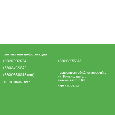
Контактная информация
+380970969784
+380930955673
+380664923572
Черновицкая обл Днестровский р-
+380995538613 (опт)
н с. Романковцы ул.
Калнышевского 68
Перезвонить вам?
Карта проезда