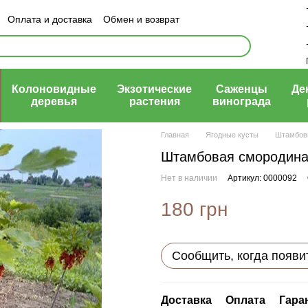
Оплата и доставка
Обмен и возврат
ый договор (оферта)
Колоновидные
Экзотические
Саженцы
Де
деревья
растения
винограда
Главная
Ягодные кусты
Штамбов
Штамбовая смородина 
Нет в наличии
Артикул: 0000092
180 грн
Сообщить, когда появи
Доставка
Оплата
Гара