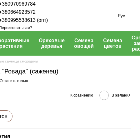
+380970969784
+380664923572
Рус
+380995538613 (опт)
Перезвонить вам?
Ср
коративные
Ореховые
Семена
Семена
з
растения
деревья
овощей
цветов
ра
ые саженцы смородины
"Ровада" (саженец)
Оставить отзыв
К сравнению
В желания
тся
нтия