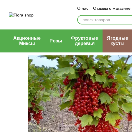
Перейти к основному контенту
О нас
Отзывы о магазине
Блог магазина
Публичн
Акционные
Фруктовые
Ягодные
Розы
Миксы
деревья
кусты