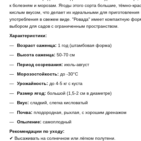
к болезням и морозам. Ягоды этого сорта большие, тёмно-кр
кислым вкусом, что делает их идеальными для приготовления 
употребления в свежем виде. "Ровада" имеет компактную форм
выбором для садов с ограниченным пространством.
Характеристики:
Возраст саженца:
1 год (штамбовая форма)
Высота саженца:
50-70 см
Период созревания:
июль-август
Морозостойкость:
до -30°C
Урожайность:
до 4-5 кг с куста
Размер ягод:
большой (1,5-2 см в диаметре)
Вкус:
сладкий, слегка кисловатый
Почва:
плодородная, рыхлая, с хорошим дренажом
Опыление:
самоплодный
Рекомендации по уходу:
✔ Высаживать на солнечном или лёгком полутени.