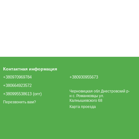
Контактная информация
+380970969784
+380930955673
+380664923572
Черновицкая обл Днестровский р-
+380995538613 (опт)
н с. Романковцы ул.
Калнышевского 68
Перезвонить вам?
Карта проезда