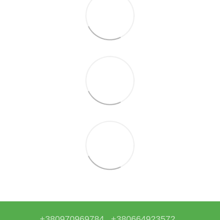
+380970969784
+380664923572