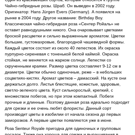
Чайно-гибридные розы. Шраб. Он выведен в 2002 году.
Оригинатор: Hans Jürgen Evers (Germany). А появился на
рынке в 2004 году. Другое название: Birthday Boy.
Классическая чайно-гибридная роза «Сентер Ройаль» не
оставит равнодушными никого. Она очаровывает цветками
броской расцветки и сильно выраженным ароматом. Цветки
большие, густомахровые, благородной чашевидной формы.
Каждый цветок состоит из около 40 лепестков. Их окраска
пурпурно-сиреневая с тоненькой белой каймой. Окраска
стойкая, не меняется на жарком солнце. Лепестки со
скрученными краями. Размер цветка составляет 9-12 см в
диаметре. Цветки обычно одиночные, реже – в небольших
соцветиях-кистях. Аромат цветков – дамасский. На кусте они
держаться долго. Листья блестящие, кожистые, здоровые,
светло-зеленого цвета. Куст сильнорослый, крепкий, с
множеством побегов, но при этом компактный. Побеги
прочные и длинные. Поэтому данная роза идеально подходит
для срезки и ее очень любят флористы. Данный сорт
производит цветы в изобилии от начала сезона до первых
заморозков. А первые цветки появляются уже в июне.
Роза Senteur Royale пригодна для одиночных и групповых
посадок. Также она хороша для срезки и выращивания в