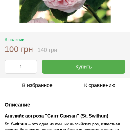
В наличии
100 грн
140 грн
Купить
В избранное
К сравнению
Описание
Английская роза "Сант Свизан" (St. Swithun)
St. Swithun
– это одна из лучших английских роз, известная
своими большими, роскошными белыми цветами с нежным