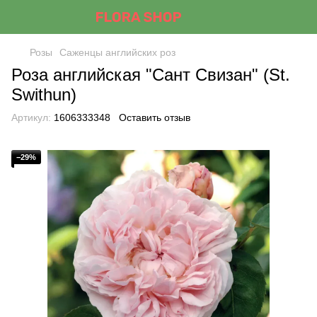
Розы
Саженцы английских роз
Роза английская "Сант Свизан" (St.
Swithun)
Артикул:
1606333348
Оставить отзыв
−29%