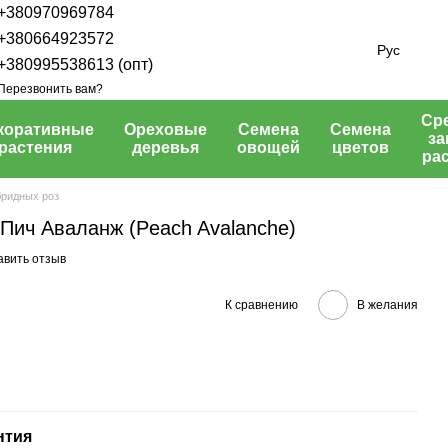
+380970969784
+380664923572
Рус
+380995538613 (опт)
Перезвонить вам?
Ср
коративные
Ореховые
Семена
Семена
з
растения
деревья
овощей
цветов
ра
бридных роз
 Пич Аваланж (Peach Avalanche)
авить отзыв
К сравнению
В желания
нтия