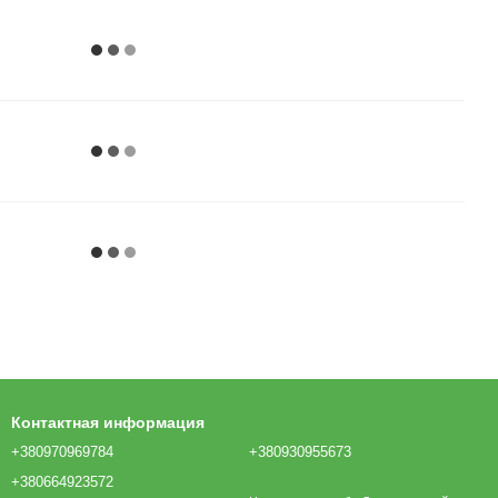
Контактная информация
+380970969784
+380930955673
+380664923572