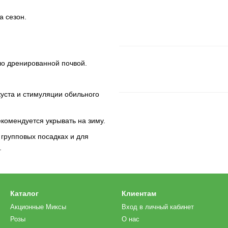
а сезон.
о дренированной почвой.
уста и стимуляции обильного
комендуется укрывать на зиму.
 групповых посадках и для
.
Каталог
Клиентам
Акционные Миксы
Вход в личный кабинет
Розы
О нас