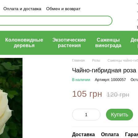
Оплата и доставка
Обмен и возврат
ый договор (оферта)
Колоновидные
Экзотические
Саженцы
Де
деревья
растения
винограда
Главная
Розы
Саженцы чайно-ги
Чайно-гибридная роза
В наличии
Артикул: 1000057
Ост
105 грн
120 грн
Купить
Доставка
Оплата
Гара