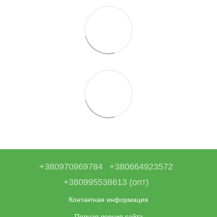
+380970969784
+380664923572
+380995538613 (опт)
Контактная информация
Полная версия сайта