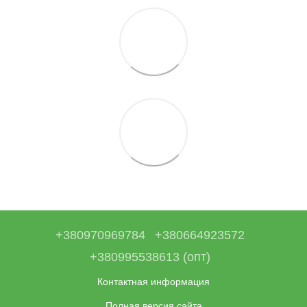
+380970969784
+380664923572
+380995538613 (опт)
Контактная информация
Полная версия сайта