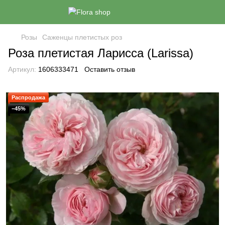
Розы
Саженцы плетистых роз
Роза плетистая Ларисса (Larissa)
Артикул:
1606333471
Оставить отзыв
Распродажа
−45%