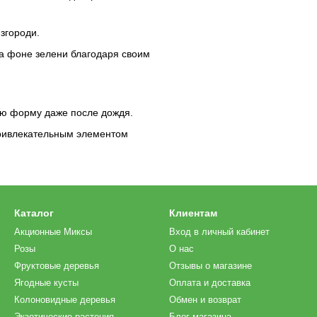
згороди.
на фоне зелени благодаря своим
ою форму даже после дождя.
 привлекательным элементом
Каталог
Клиентам
Акционные Миксы
Вход в личный кабинет
Розы
О нас
Фруктовые деревья
Отзывы о магазине
Ягодные кусты
Оплата и доставка
Колоновидные деревья
Обмен и возврат
Экзотические растения
Блог магазина