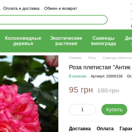
Оплата и доставка
Обмен и возврат
ый договор (оферта)
Колоновидные
Экзотические
Саженцы
Де
деревья
растения
винограда
Главная
Розы
Саженцы плетисты
Роза плетистая "Антик 
В наличии
Артикул: 10000158
Ос
95 грн
190 грн
Купить
Доставка
Оплата
Гара