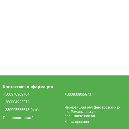
Контактная информация
+380970969784
+380930955673
+380664923572
Черновицкая обл Днестровский р-
+380995538613 (опт)
н с. Романковцы ул.
Калнышевского 68
Перезвонить вам?
Карта проезда