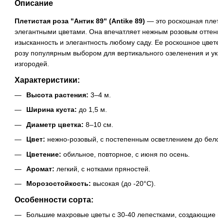
Описание
Плетистая роза "Антик 89" (Antike 89)
— это роскошная плет
элегантными цветами. Она впечатляет нежным розовым отте
изысканность и элегантность любому саду. Ее роскошное цвете
розу популярным выбором для вертикального озеленения и у
изгородей.
Характеристики:
Высота растения:
3–4 м.
Ширина куста:
до 1,5 м.
Диаметр цветка:
8–10 см.
Цвет:
нежно-розовый, с постепенным осветлением до белог
Цветение:
обильное, повторное, с июня по осень.
Аромат:
легкий, с нотками пряностей.
Морозостойкость:
высокая (до -20°C).
Особенности сорта:
Большие махровые цветы с 30-40 лепестками, создающие