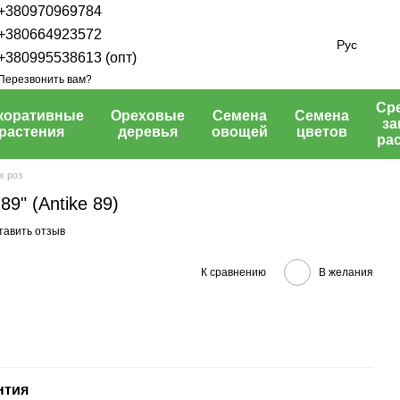
+380970969784
+380664923572
Рус
+380995538613 (опт)
Перезвонить вам?
Ср
коративные
Ореховые
Семена
Семена
з
растения
деревья
овощей
цветов
ра
х роз
89" (Antike 89)
тавить отзыв
К сравнению
В желания
нтия