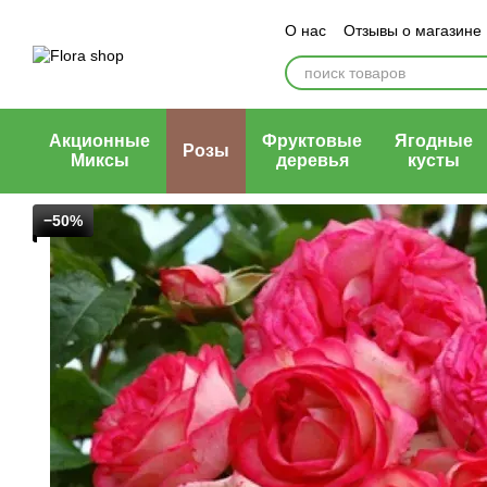
Перейти к основному контенту
О нас
Отзывы о магазине
Блог магазина
Публичн
Акционные
Фруктовые
Ягодные
Розы
Миксы
деревья
кусты
−50%