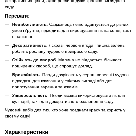
декоративних цілей, адже рослина дуже красиво виглядає в
саду.
Переваги:
Невибагливість
. Саджанець легко адаптується до різних
умов і ґрунтів, підходить для вирощування як на сонці, так і
в напівтіні.
Декоративність
. Яскраві, червоні ягоди і пишна зелень
роблять рослину чудовою прикрасою саду.
Стійкість до хвороб
. Малина не піддається більшості
поширених хвороб, що спрощує догляд.
Врожайність
. Плоди дозрівають у серпні-вересні і чудово
підходять для вживання у свіжому вигляді або для
приготування варення та джемів.
Універсальність
. Плоди можна використовувати як для
кулінарії, так і для декоративного озеленення саду.
Чудовий вибір для тих, хто хоче поєднати красу та користь у
своєму саду!
Характеристики