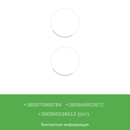
+380970969784
+380664923572
+380995538613 (опт)
Контактная информация