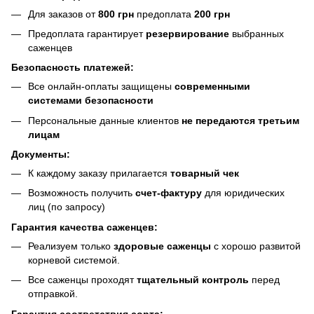
Для заказов от
800 грн
предоплата
200 грн
Предоплата гарантирует
резервирование
выбранных
саженцев
Безопасность платежей:
Все онлайн-оплаты защищены
современными
системами безопасности
Персональные данные клиентов
не передаются третьим
лицам
Документы:
К каждому заказу прилагается
товарный чек
Возможность получить
счет-фактуру
для юридических
лиц (по запросу)
Гарантия качества саженцев:
Реализуем только
здоровые саженцы
с хорошо развитой
корневой системой.
Все саженцы проходят
тщательный контроль
перед
отправкой.
Гарантия соответствия сорта: