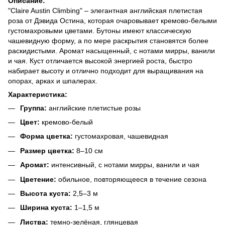
Описание:
"Claire Austin Climbing" – элегантная английская плетистая
роза от Дэвида Остина, которая очаровывает кремово-белыми
густомахровыми цветами. Бутоны имеют классическую
чашевидную форму, а по мере раскрытия становятся более
раскидистыми. Аромат насыщенный, с нотами мирры, ванили
и чая. Куст отличается высокой энергией роста, быстро
набирает высоту и отлично подходит для выращивания на
опорах, арках и шпалерах.
Характеристика:
Группа:
английские плетистые розы
Цвет:
кремово-белый
Форма цветка:
густомахровая, чашевидная
Размер цветка:
8–10 см
Аромат:
интенсивный, с нотами мирры, ванили и чая
Цветение:
обильное, повторяющееся в течение сезона
Высота куста:
2,5–3 м
Ширина куста:
1–1,5 м
Листва:
темно-зелёная, глянцевая