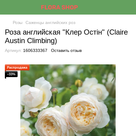
Розы
Саженцы английских роз
Роза английская "Клер Остін" (Claire
Austin Climbing)
Артикул:
1606333367
Оставить отзыв
Распродажа
−33%