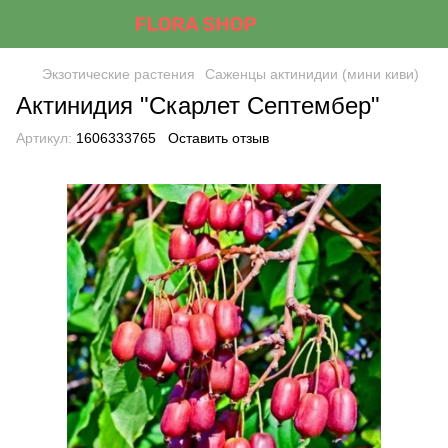
Экзотические растения
Саженцы актинидии (мини киви)
Актинидия "Скарлет Септембер"
Артикул:
1606333765
Оставить отзыв