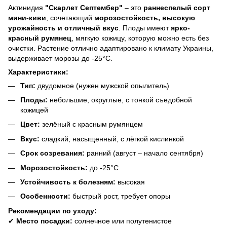
Актинидия
"Скарлет Септембер"
– это
раннеспелый сорт
мини-киви
, сочетающий
морозостойкость, высокую
урожайность и отличный вкус
. Плоды имеют
ярко-
красный румянец
, мягкую кожицу, которую можно есть без
очистки. Растение отлично адаптировано к климату Украины,
выдерживает морозы до -25°C.
Характеристики:
Тип:
двудомное (нужен мужской опылитель)
Плоды:
небольшие, округлые, с тонкой съедобной
кожицей
Цвет:
зелёный с красным румянцем
Вкус:
сладкий, насыщенный, с лёгкой кислинкой
Срок созревания:
ранний (август – начало сентября)
Морозостойкость:
до -25°C
Устойчивость к болезням:
высокая
Особенности:
быстрый рост, требует опоры
Рекомендации по уходу:
✔
Место посадки:
солнечное или полутенистое