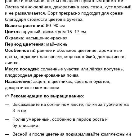
раннее и обильное, цветы обладают приятным ароматом.
Листва тёмно-зелёная, декоративна весь сезон, куст прочный
и не разваливается. Сорт прекрасно подходит для срезки
благодаря стойкости цветов в букетах.
Высота растения:
80–90 см
Цветок:
крупный, диаметром 15–17 см
Окраска:
насыщенно-красная
Период цветения:
май–июнь
Особенности:
раннее и обильное цветение, ароматные
цветы, подходит для срезки, морозостойкий, декоративная
листва
Место посадки:
солнечные участки или лёгкая полутень,
плодородная дренированная почва
Назначение:
акцент в цветниках, срез для букетов,
декоративные композиции
🌱
Рекомендации по выращиванию:
Высаживайте на солнечном месте, почки заглубляйте на
3–5 см.
Полив умеренный, особенно в период роста и
бутонизации.
Весной и после цветения подкармливайте комплексными