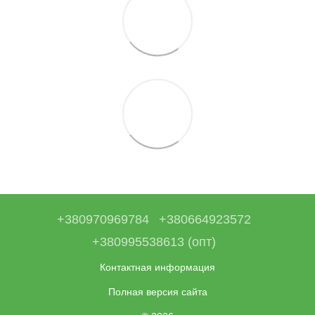
+380970969784
+380664923572
+380995538613 (опт)
Контактная информация
Полная версия сайта