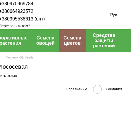
+380970969784
+380664923572
Рус
+380995538613 (опт)
Перезвонить вам?
Средства
коративные
Семена
Семена
защиты
растения
овощей
цветов
растений
Петуния GL Seeds
лососевая
ить отзыв
К сравнению
В желания