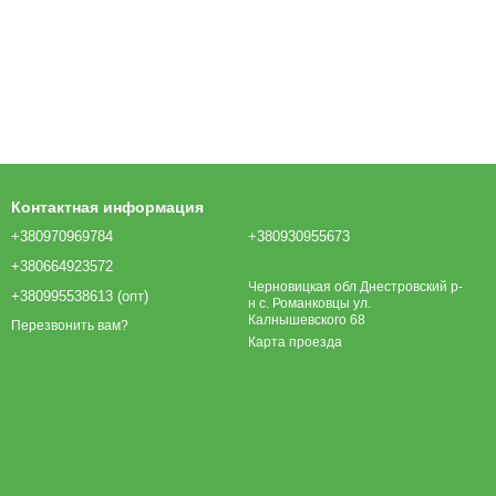
Контактная информация
+380970969784
+380930955673
+380664923572
Черновицкая обл Днестровский р-
+380995538613 (опт)
н с. Романковцы ул.
Калнышевского 68
Перезвонить вам?
Карта проезда