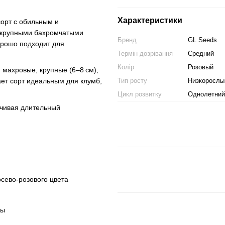
Характеристики
орт с обильным и
 крупными бахромчатыми
Бренд
GL Seeds
орошо подходит для
Термін дозрівання
Средний
Колір
Розовый
 махровые, крупные (6–8 см),
Тип росту
Низкорослы
ает сорт идеальным для клумб,
Цикл розвитку
Однолетний
ечивая длительный
сево-розового цвета
ны