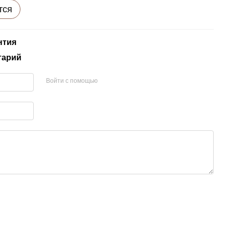
тся
нтия
тарий
Войти с помощью