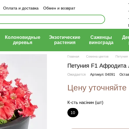
Оплата и доставка
Обмен и возврат
ый договор (оферта)
Колоновидные
Экзотические
Саженцы
Де
деревья
растения
винограда
Главная
Семена цветов
Петуния
Петуния F1 Афродита 
Ожидается
Артикул: 04091
Остав
Цену уточняйте
К-сть насінин (шт)
10