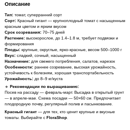
Описание
Тип:
томат, суперранний сорт
Сорт:
Красный гигант — крупноплодный томат с насыщенным
красным цветом и ярким вкусом
Срок созревания:
70–75 дней
Растение:
высокорослое, до 1.4–1.8 м, требует подвязки и
формирования
Плоды:
крупные, округлые, ярко-красные, весом 500–1000 г
Вкус:
сладкий, сочный, насыщенный
Назначение:
для свежего потребления, салатов, нарезок
Особенности:
раннее созревание, высокая урожайность,
устойчивость к болезням, хорошая транспортабельность
Урожайность:
до 8–9 кг/куста
🔹
Рекомендации по выращиванию:
Посев на рассаду — февраль-март. Высадка в открытый грунт
— в апреле-мае. Схема посадки — 50×60 см. Предпочитает
плодородную почву, регулярный полив и пасынкование.
Красный гигант
— для тех, кто ценит крупные и вкусные
томаты. Выбирайте с
FloraShop
.