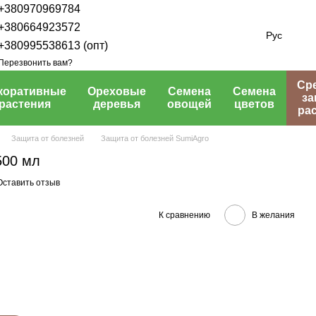
+380970969784
+380664923572
Рус
+380995538613 (опт)
Перезвонить вам?
Ср
коративные
Ореховые
Семена
Семена
з
растения
деревья
овощей
цветов
ра
Защита от болезней
Защита от болезней SumiAgro
500 мл
Оставить отзыв
К сравнению
В желания