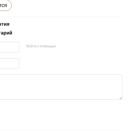
тся
нтия
тарий
Войти с помощью