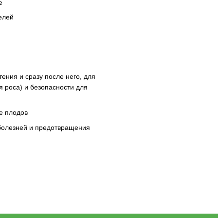
е
елей
ения и сразу после него, для
я роса) и безопасности для
е плодов
 болезней и предотвращения