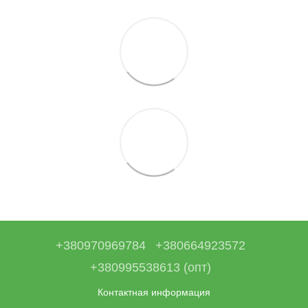
+380970969784
+380664923572
+380995538613 (опт)
Контактная информация