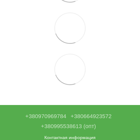
+380970969784
+380664923572
+380995538613 (опт)
Контактная информация