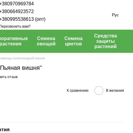
+380970969784
+380664923572
Рус
+380995538613 (опт)
Перезвонить вам?
Средства
коративные
Семена
Семена
защиты
растения
овощей
цветов
растений
Саженцы колоновидной вишни
"Пьяная вишня"
вить отзыв
К сравнению
В желания
нтия