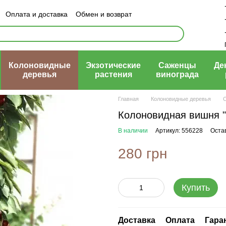
Оплата и доставка
Обмен и возврат
ый договор (оферта)
Колоновидные
Экзотические
Саженцы
Де
деревья
растения
винограда
Главная
Колоновидные деревья
Колоновидная вишня 
В наличии
Артикул: 556228
Оста
280 грн
Купить
Доставка
Оплата
Гара