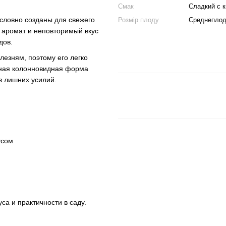
Смак
Сладкий с 
 словно созданы для свежего
Розмір плоду
Среднепло
 аромат и неповторимый вкус
дов.
лезням, поэтому его легко
тная колонновидная форма
з лишних усилий.
усом
са и практичности в саду.