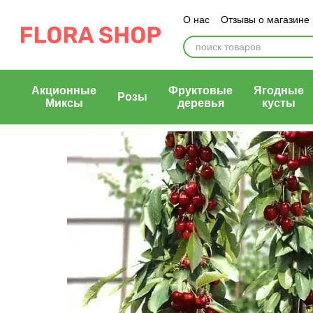
Перейти к основному контенту
О нас
Отзывы о магазине
Блог магазина
Публичн
Акционные
Фруктовые
Ягодные
Розы
Миксы
деревья
кусты