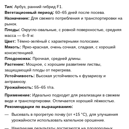
Тип:
Арбуз, ранний гибрид F1.
Вегетационный период:
60–65 дней после посева.
Назначение:
Для свежего потребления и транспортировки на
рынок.
Плоды:
Округло-овальные, с ровной поверхностью, средняя
масса — 6–9 кг.
Цвет:
Тёмно-зелёный с характерными полосами.
Мякоть:
Ярко-красная, очень сочная, сладкая, с хорошей
консистенцией.
Плодоножка:
Прочная, средней длины.
Растение:
Мощное, с хорошим развитием листвы,
защищающей плоды от перегрева.
Устойчивость:
Высокая устойчивость к фузариозу и
антракнозу.
Урожайность:
55–65 т/га.
Применение:
Идеально подходит для реализации в свежем
виде и транспортировки. Отличается хорошей лёжкостью.
Рекомендации по выращиванию:
Высевать в прогретую почву (от +15 °C), для улучшения
урожайности использовать капельное орошение.
Наилучшие результаты достигаются на плодородных,