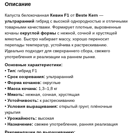
Описание
Капуста белокочанная
Кевин F1
от
Beste Kern
—
ультраранний
гибрид с высокой однородностью и отличными
товарными качествами. Формирует плотные, выровненные
кочаны
округлой формы
с нежной, сочной и хрустящей
мякотью. Быстро набирает массу, хорошо переносит
перепады температур, устойчива к растрескиванию.
Идеально подходит для сверхраннего сбора, свежего
употребления и реализации на раннем рынке.
Основные характеристики:
•
Тип:
гибрид F1
•
Срок созревания:
ультраранний
•
Форма кочанов:
округлые
•
Масса кочана:
1,3–1,8 кг
•
Мякоть:
нежная, сочная, хрустящая
•
Устойчивость:
к растрескиванию
•
Условия выращивания:
открытый грунт, плёночные
укрытия
•
Урожайность:
высокая
•
Назначение:
свежее употребление, ранняя реализация
Рекомендации по выращиванию: