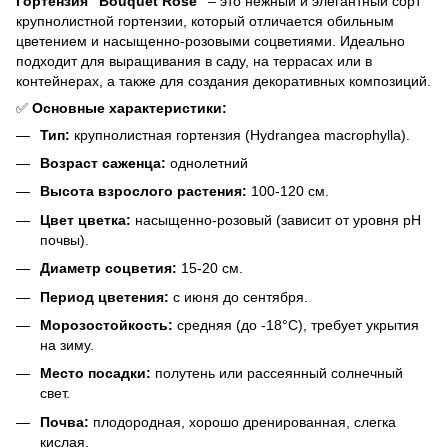
Гортензия "Bouquet Rose"
– это нежный и элегантный сорт
крупнолистной гортензии, который отличается обильным
цветением и насыщенно-розовыми соцветиями. Идеально
подходит для выращивания в саду, на террасах или в
контейнерах, а также для создания декоративных композиций.
✅
Основные характеристики:
Тип:
крупнолистная гортензия (Hydrangea macrophylla).
Возраст саженца:
однолетний
Высота взрослого растения:
100-120 см.
Цвет цветка:
насыщенно-розовый (зависит от уровня pH
почвы).
Диаметр соцветия:
15-20 см.
Период цветения:
с июня до сентября.
Морозостойкость:
средняя (до -18°C), требует укрытия
на зиму.
Место посадки:
полутень или рассеянный солнечный
свет.
Почва:
плодородная, хорошо дренированная, слегка
кислая.