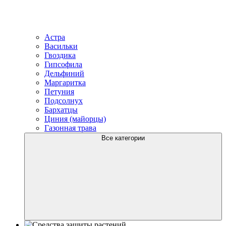
Астра
Васильки
Гвоздика
Гипсофила
Дельфиний
Маргаритка
Петуния
Подсолнух
Бархатцы
Циния (майорцы)
Газонная трава
Все категории