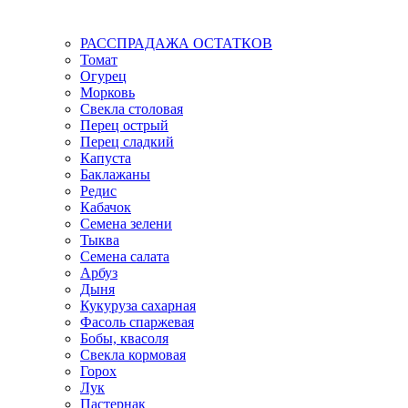
РАССПРАДАЖА ОСТАТКОВ
Томат
Огурец
Морковь
Свекла столовая
Перец острый
Перец сладкий
Капуста
Баклажаны
Редис
Кабачок
Семена зелени
Тыква
Семена салата
Арбуз
Дыня
Кукуруза сахарная
Фасоль спаржевая
Бобы, квасоля
Свекла кормовая
Горох
Лук
Пастернак