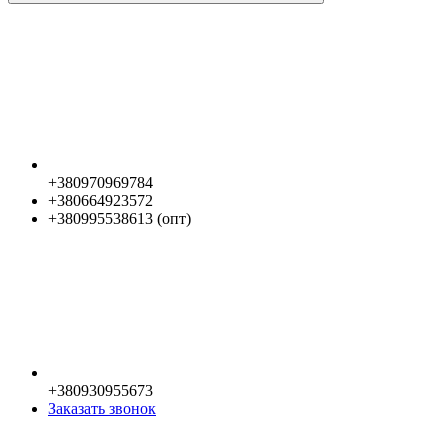
+380970969784
+380664923572
+380995538613 (опт)
+380930955673
Заказать звонок