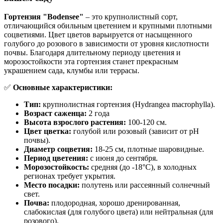
Гортензия "Bodensee"
– это крупнолистный сорт,
отличающийся обильным цветением и крупными плотными
соцветиями. Цвет цветов варьируется от насыщенного
голубого до розового в зависимости от уровня кислотности
почвы. Благодаря длительному периоду цветения и
морозостойкости эта гортензия станет прекрасным
украшением сада, клумбы или террасы.
✅
Основные характеристики:
Тип:
крупнолистная гортензия (Hydrangea macrophylla).
Возраст саженца:
2 года
Высота взрослого растения:
100-120 см.
Цвет цветка:
голубой или розовый (зависит от pH
почвы).
Диаметр соцветия:
18-25 см, плотные шаровидные.
Период цветения:
с июня до сентября.
Морозостойкость:
средняя (до -18°C), в холодных
регионах требует укрытия.
Место посадки:
полутень или рассеянный солнечный
свет.
Почва:
плодородная, хорошо дренированная,
слабокислая (для голубого цвета) или нейтральная (для
розового).