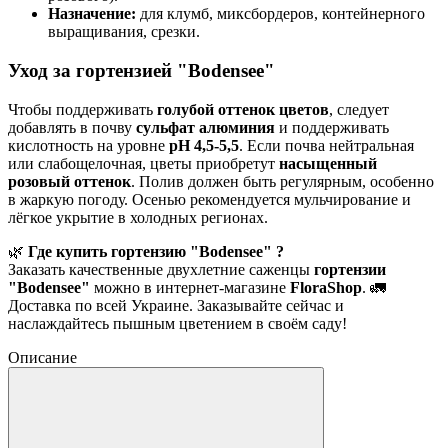
Назначение:
для клумб, миксбордеров, контейнерного
выращивания, срезки.
Уход за гортензией "Bodensee"
Чтобы поддерживать
голубой оттенок цветов
, следует
добавлять в почву
сульфат алюминия
и поддерживать
кислотность на уровне
pH 4,5-5,5
. Если почва нейтральная
или слабощелочная, цветы приобретут
насыщенный
розовый оттенок
. Полив должен быть регулярным, особенно
в жаркую погоду. Осенью рекомендуется мульчирование и
лёгкое укрытие в холодных регионах.
🌿
Где купить гортензию "Bodensee" ?
Заказать качественные двухлетние саженцы
гортензии
"Bodensee"
можно в интернет-магазине
FloraShop
. 🚛
Доставка по всей Украине. Заказывайте сейчас и
наслаждайтесь пышным цветением в своём саду!
Описание