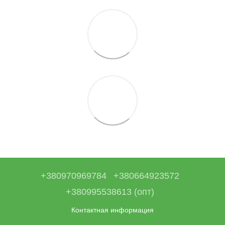
+380970969784
+380664923572
+380995538613 (опт)
Контактная информация