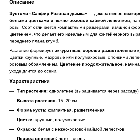
Описание
Эустома «Сапфир Розовая
дымка
»
— декоративное
низкор
белыми цветками с нежно-розовой каймой лепестков
, н
розы. Сорт отличается компактными размерами, изящной фо
цветением, что делает его идеальным для контейнерного выр
переднего плана клумб.
Растение формирует
аккуратные, хорошо разветвлённые к
Цветки крупные, махровые или полумахровые, с тонкими лепе
розовым обрамлением.
Цветение продолжительное
, начин
уходе длится до осени.
Характеристики
Тип растения:
однолетнее (выращивается через рассаду)
Высота растения:
15–20 см
Форма куста:
компактная, разветвлённая
Цветки:
крупные, полумахровые
Окраска:
белая с нежно-розовой каймой лепестков
Период цветения:
лето – осень