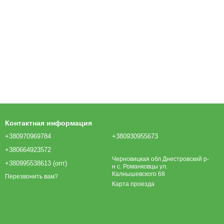
Контактная информация
+380970969784
+380930955673
+380664923572
Черновицкая обл Днестровский р-
+380995538613 (опт)
н с. Романковцы ул.
Калнышевского 68
Перезвонить вам?
Карта проезда