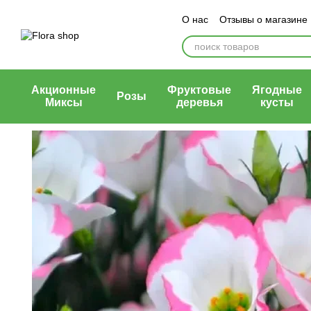
Перейти к основному контенту
О нас
Отзывы о магазине
Блог магазина
Публичн
Акционные
Фруктовые
Ягодные
Розы
Миксы
деревья
кусты