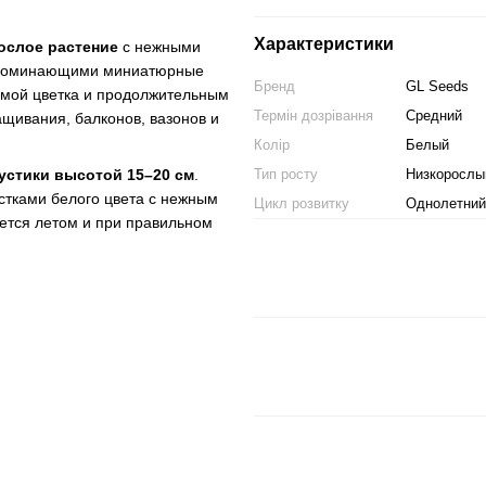
Характеристики
ослое растение
с нежными
апоминающими миниатюрные
Бренд
GL Seeds
рмой цветка и продолжительным
Термін дозрівання
Средний
ащивания, балконов, вазонов и
Колір
Белый
Тип росту
Низкорослы
устики высотой 15–20 см
.
стками белого цвета с нежным
Цикл розвитку
Однолетний
ается летом и при правильном