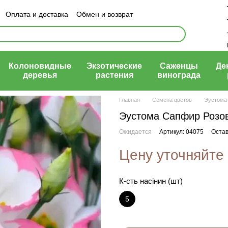
Оплата и доставка
Обмен и возврат
ый договор (оферта)
Колоновидные
Экзотические
Саженцы
Де
деревья
растения
винограда
Главная
Семена цветов
Эустома
Эустома Сапфир Розо
Ожидается
Артикул: 04075
Остав
Цену уточняйте
К-сть насінин (шт)
5