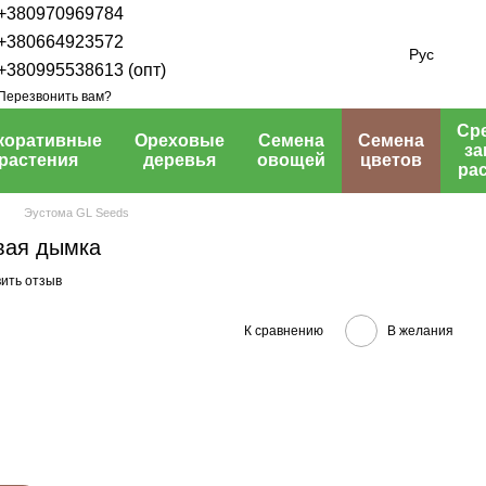
+380970969784
+380664923572
Рус
+380995538613 (опт)
Перезвонить вам?
Ср
коративные
Ореховые
Семена
Семена
з
растения
деревья
овощей
цветов
ра
Эустома GL Seeds
вая дымка
ить отзыв
К сравнению
В желания