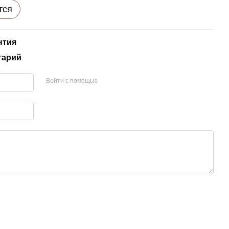
тся
нтия
тарий
Войти с помощью