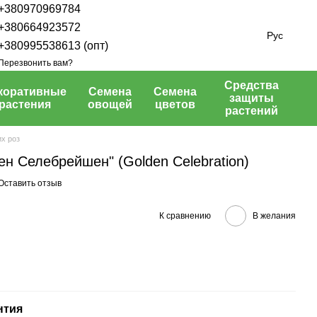
+380970969784
+380664923572
Рус
+380995538613 (опт)
Перезвонить вам?
Средства
коративные
Семена
Семена
защиты
растения
овощей
цветов
растений
х роз
ен Селебрейшен" (Golden Celebration)
Оставить отзыв
К сравнению
В желания
нтия