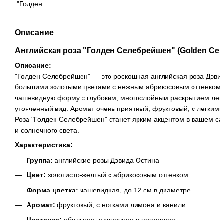
Описание
Английская роза "Голден Селебрейшен" (Golden Cel
Описание:
"Голден Селебрейшен" — это роскошная английская роза Дэви
большими золотыми цветами с нежным абрикосовым оттенком
чашевидную форму с глубоким, многослойным раскрытием леп
утонченный вид. Аромат очень приятный, фруктовый, с легким
Роза "Голден Селебрейшен" станет ярким акцентом в вашем с
и солнечного света.
Характеристика:
Группа:
английские розы Дэвида Остина
Цвет:
золотисто-желтый с абрикосовым оттенком
Форма цветка:
чашевидная, до 12 см в диаметре
Аромат:
фруктовый, с нотками лимона и ванили
Цветение:
обильное, одиночное и повторное