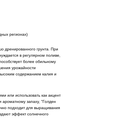
дных регионах)
шо дренированного грунта. При
 нуждается в регулярном поливе,
способствует более обильному
шения урожайности
высоким содержанием калия и
ями или использовать как акцент
 ароматному запаху, "Голден
ично подходит для выращивания
создают эффект солнечного