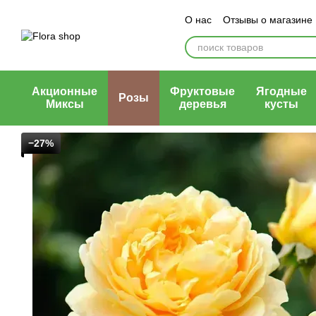
Перейти к основному контенту
О нас
Отзывы о магазине
Блог магазина
Публичн
Акционные
Фруктовые
Ягодные
Розы
Миксы
деревья
кусты
−27%