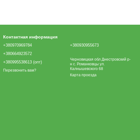
Контактная информация
+380970969784
+380930955673
+380664923572
Черновицкая обл Днестровский р-
+380995538613 (опт)
н с. Романковцы ул.
Калнышевского 68
Перезвонить вам?
Карта проезда