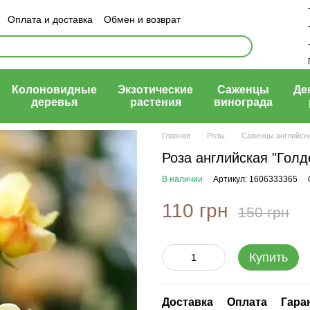
Оплата и доставка
Обмен и возврат
ый договор (оферта)
Колоновидные
Экзотические
Саженцы
Де
деревья
растения
винограда
Главная
Розы
Саженцы английски
Роза английская "Голд
В наличии
Артикул: 1606333365
110 грн
150 грн
Купить
Доставка
Оплата
Гара