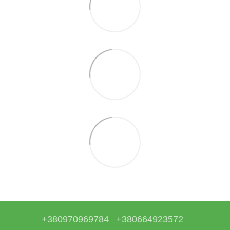
+380970969784
+380664923572