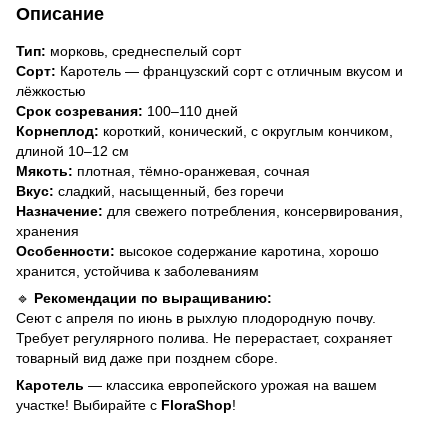
Описание
Тип:
морковь, среднеспелый сорт
Сорт:
Каротель — французский сорт с отличным вкусом и
лёжкостью
Срок созревания:
100–110 дней
Корнеплод:
короткий, конический, с округлым кончиком,
длиной 10–12 см
Мякоть:
плотная, тёмно-оранжевая, сочная
Вкус:
сладкий, насыщенный, без горечи
Назначение:
для свежего потребления, консервирования,
хранения
Особенности:
высокое содержание каротина, хорошо
хранится, устойчива к заболеваниям
🔹
Рекомендации по выращиванию:
Сеют с апреля по июнь в рыхлую плодородную почву.
Требует регулярного полива. Не перерастает, сохраняет
товарный вид даже при позднем сборе.
Каротель
— классика европейского урожая на вашем
участке! Выбирайте с
FloraShop
!