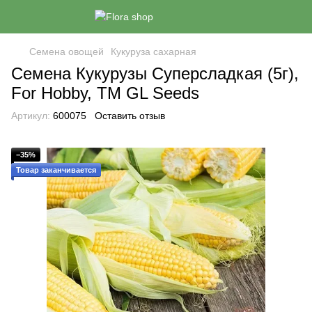
Семена овощей
Кукуруза сахарная
Семена Кукурузы Суперсладкая (5г),
For Hobby, TM GL Seeds
Артикул:
600075
Оставить отзыв
−35%
Товар заканчивается