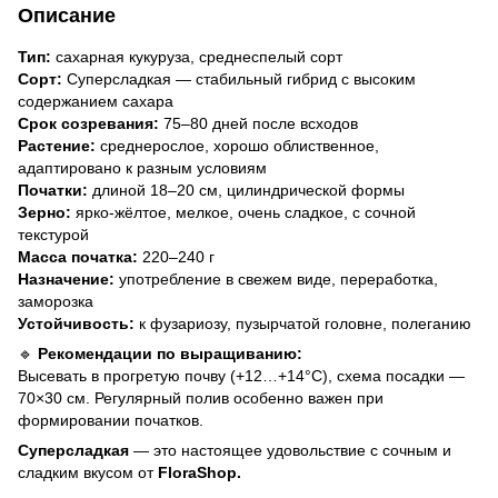
Описание
Тип:
сахарная кукуруза, среднеспелый сорт
Сорт:
Суперсладкая — стабильный гибрид с высоким
содержанием сахара
Срок созревания:
75–80 дней после всходов
Растение:
среднерослое, хорошо облиственное,
адаптировано к разным условиям
Початки:
длиной 18–20 см, цилиндрической формы
Зерно:
ярко-жёлтое, мелкое, очень сладкое, с сочной
текстурой
Масса початка:
220–240 г
Назначение:
употребление в свежем виде, переработка,
заморозка
Устойчивость:
к фузариозу, пузырчатой головне, полеганию
🔹
Рекомендации по выращиванию:
Высевать в прогретую почву (+12…+14°C), схема посадки —
70×30 см. Регулярный полив особенно важен при
формировании початков.
Суперсладкая
— это настоящее удовольствие с сочным и
сладким вкусом от
FloraShop.