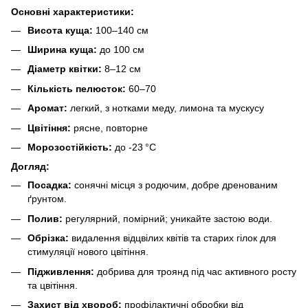
Основні характеристики:
Висота куща:
100–140 см
Ширина куща:
до 100 см
Діаметр квітки:
8–12 см
Кількість пелюсток:
60–70
Аромат:
легкий, з нотками меду, лимона та мускусу
Цвітіння:
рясне, повторне
Морозостійкість:
до -23 °C
Догляд:
Посадка:
сонячні місця з родючим, добре дренованим
ґрунтом.
Полив:
регулярний, помірний; уникайте застою води.
Обрізка:
видалення відцвілих квітів та старих гілок для
стимуляції нового цвітіння.
Підживлення:
добрива для троянд під час активного росту
та цвітіння.
Захист від хвороб:
профілактичні обробки від