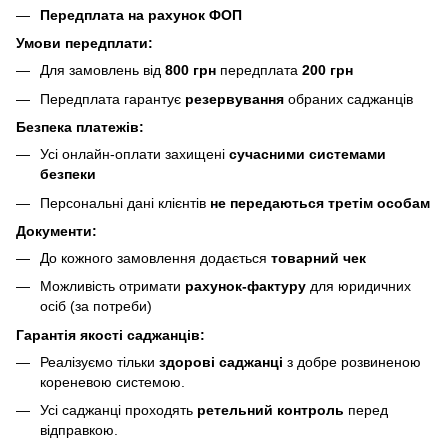
Передплата на рахунок ФОП
Умови передплати:
Для замовлень від
800 грн
передплата
200 грн
Передплата гарантує
резервування
обраних саджанців
Безпека платежів:
Усі онлайн-оплати захищені
сучасними системами
безпеки
Персональні дані клієнтів
не передаються третім особам
Документи:
До кожного замовлення додається
товарний чек
Можливість отримати
рахунок-фактуру
для юридичних
осіб (за потреби)
Гарантія якості саджанців:
Реалізуємо тільки
здорові саджанці
з добре розвиненою
кореневою системою.
Усі саджанці проходять
ретельний контроль
перед
відправкою.