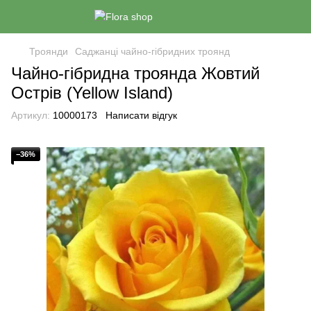
Троянди
Саджанці чайно-гібридних троянд
Чайно-гібридна троянда Жовтий
Острів (Yellow Island)
Артикул:
10000173
Написати відгук
−36%