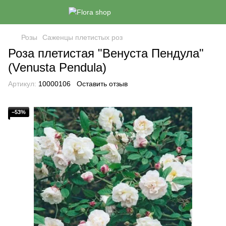
Розы
Саженцы плетистых роз
Роза плетистая "Венуста Пендула"
(Venusta Pendula)
Артикул:
10000106
Оставить отзыв
−53%