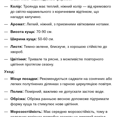
Колір:
Троянда має теплий, ніжний колір — від кремового
до світло-карамельного з коричневим відтінком, що
нагадує капучино.
Аромат:
Легкий, ніжний, з приємними квітковими нотами.
Висота куща:
70-90 см.
Ширина куща:
50-60 см.
Листя:
Темно-зелене, блискуче, з хорошою стійкістю до
хвороб.
Цвітіння:
Тривале та рясне, з можливістю повторного
цвітіння протягом сезону.
Уход:
Місце посадки:
Рекомендується саджати на сонячних або
легких полутінених ділянках з гарною циркуляцією повітря.
Полив:
Помірний, важливо не допускати застою води.
Обрізка:
Обрізка ранньою весною допоможе підтримати
форму куща та стимулює нове цвітіння.
Морозостійкість:
Має середню морозостійкість, тому в
холодних регіонах потребує захисту на зимовий період.