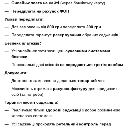
Онлайн-оплата на сайті
(через банківську карту)
Передплата на рахунок ФОП
Умови передплати:
Для замовлень від
800 грн
передплата
200 грн
Передплата гарантує
резервування
обраних саджанців
Безпека платежів:
Усі онлайн-оплати захищені
сучасними системами
безпеки
Персональні дані клієнтів
не передаються третім особам
Документи:
До кожного замовлення додається
товарний чек
Можливість отримати
рахунок-фактуру
для юридичних
осіб (за потреби)
Гарантія якості саджанців:
Реалізуємо тільки
здорові саджанці
з добре розвиненою
кореневою системою.
Усі саджанці проходять
ретельний контроль
перед