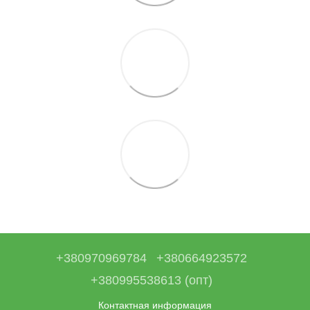
+380970969784
+380664923572
+380995538613 (опт)
Контактная информация