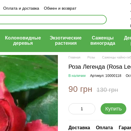
Оплата и доставка
Обмен и возврат
ый договор (оферта)
Колоновидные
Экзотические
Саженцы
Де
деревья
растения
винограда
Главная
Розы
Саженцы чайно-ги
Роза Легенда (Rosa Le
В наличии
Артикул: 10000118
Ос
90 грн
130 грн
Купить
Доставка
Оплата
Гара