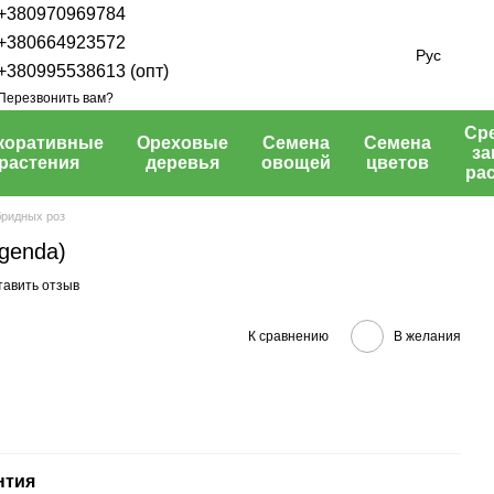
+380970969784
+380664923572
Рус
+380995538613 (опт)
Перезвонить вам?
Ср
коративные
Ореховые
Семена
Семена
з
растения
деревья
овощей
цветов
ра
бридных роз
genda)
тавить отзыв
К сравнению
В желания
нтия