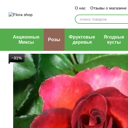
Перейти к основному контенту
О нас
Отзывы о магазине
Блог магазина
Публичн
Акционные
Фруктовые
Ягодные
Розы
Миксы
деревья
кусты
−31%