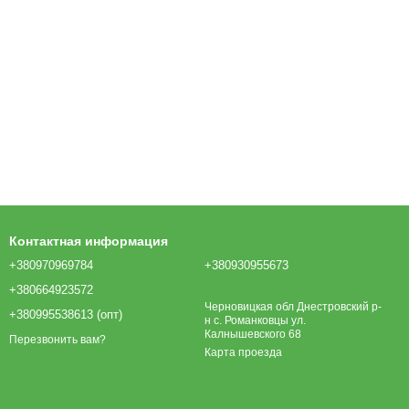
Контактная информация
+380970969784
+380930955673
+380664923572
Черновицкая обл Днестровский р-
+380995538613 (опт)
н с. Романковцы ул.
Калнышевского 68
Перезвонить вам?
Карта проезда