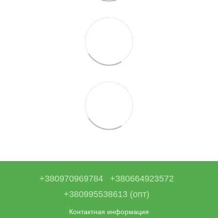
+380970969784
+380664923572
+380995538613 (опт)
Контактная информация