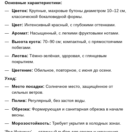
Основные характеристики:
Цветок:
Крупные, махровые бутоны диаметром 10–12 см,
классической бокаловидной формы.
Цвет:
Интенсивный красный, с глубокими оттенками.
Аромат:
Насыщенный, с легкими фруктовыми нотами.
Высота куста:
70–90 см; компактный, с прямостоячими
побегами.
Листва:
Тёмно-зелёная, здоровая, с глянцевым
покрытием.
Цветение:
Обильное, повторное, с июня до осени.
Уход:
Место посадки:
Солнечное место, защищённое от
сильных ветров.
Полив:
Регулярный, без застоя воды.
Обрезка:
Формирующая и санитарная обрезка в начале
весны.
Морозостойкость:
Требует укрытия в холодных зонах.
'Ред Интуишн' — отличный выбор для срезки и украшения