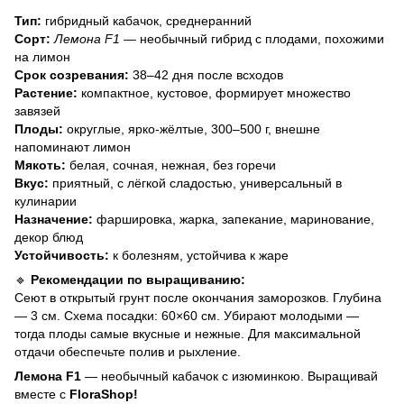
Тип:
гибридный кабачок, среднеранний
Сорт:
Лемона F1
— необычный гибрид с плодами, похожими
на лимон
Срок созревания:
38–42 дня после всходов
Растение:
компактное, кустовое, формирует множество
завязей
Плоды:
округлые, ярко-жёлтые, 300–500 г, внешне
напоминают лимон
Мякоть:
белая, сочная, нежная, без горечи
Вкус:
приятный, с лёгкой сладостью, универсальный в
кулинарии
Назначение:
фаршировка, жарка, запекание, маринование,
декор блюд
Устойчивость:
к болезням, устойчива к жаре
🔹
Рекомендации по выращиванию:
Сеют в открытый грунт после окончания заморозков. Глубина
— 3 см. Схема посадки: 60×60 см. Убирают молодыми —
тогда плоды самые вкусные и нежные. Для максимальной
отдачи обеспечьте полив и рыхление.
Лемона F1
— необычный кабачок с изюминкою. Выращивай
вместе с
FloraShop!