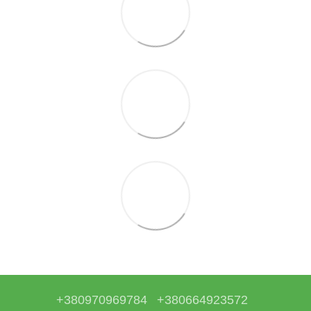
+380970969784
+380664923572