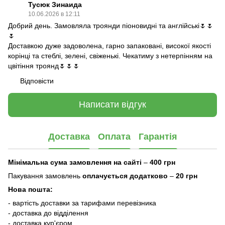
Тусюк Зинаида
10.06.2026 в 12:11
Добрий день. Замовляла троянди піоновидні та англійські🌷🌷
🌷
Доставкою дуже задоволена, гарно запаковані, високої якості
корінці та стеблі, зелені, свіженькі. Чекатиму з нетерпінням на
цвітіння троянд🌷🌷🌷
Відповісти
Написати відгук
Доставка
Оплата
Гарантія
Мінімальна сума замовлення на сайті
–
400 грн
Пакування замовлень
оплачується додатково
–
20 грн
Нова пошта:
- вартість доставки за тарифами перевізника
- доставка до відділення
- доставка кур'єром