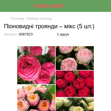
Троянди
Набори троянд
Піоновидні троянди – мікс (5 шт.)
Артикул:
0087823
1 відгук