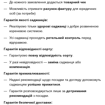
До кожного замовлення додається
товарний чек
Можливість отримати
рахунок-фактуру
для юридичних
осіб (за потреби)
Гарантія якості саджанців:
Реалізуємо тільки
здорові саджанці
з добре розвиненою
кореневою системою.
Усі саджанці проходять
ретельний контроль
перед
відправкою.
Гарантія відповідності сорту:
Гарантуємо
повну відповідність сорту
.
У разі невідповідності —
заміна
саджанця або
компенсація
.
Гарантія приживлюваності:
Надані рекомендації щодо посадки та догляду допоможуть
саджанцям
успішно прижитися
.
Гарантія розповсюджується лише за
дотримання
рекомендацій
з посадки.
Гарантія безпечної доставки: