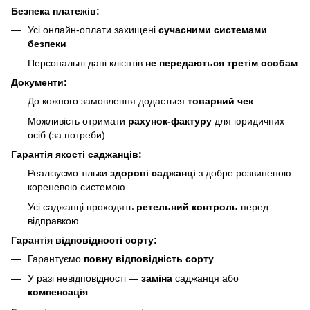
Безпека платежів:
Усі онлайн-оплати захищені
сучасними системами
безпеки
Персональні дані клієнтів
не передаються третім особам
Документи:
До кожного замовлення додається
товарний чек
Можливість отримати
рахунок-фактуру
для юридичних
осіб (за потреби)
Гарантія якості саджанців:
Реалізуємо тільки
здорові саджанці
з добре розвиненою
кореневою системою.
Усі саджанці проходять
ретельний контроль
перед
відправкою.
Гарантія відповідності сорту:
Гарантуємо
повну відповідність сорту
.
У разі невідповідності —
заміна
саджанця або
компенсація
.