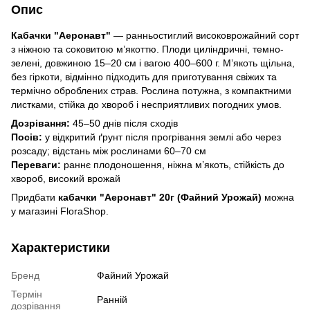
Опис
Кабачки "Аеронавт"
— ранньостиглий високоврожайний сорт
з ніжною та соковитою м’якоттю. Плоди циліндричні, темно-
зелені, довжиною 15–20 см і вагою 400–600 г. М’якоть щільна,
без гіркоти, відмінно підходить для приготування свіжих та
термічно оброблених страв. Рослина потужна, з компактними
листками, стійка до хвороб і несприятливих погодних умов.
Дозрівання:
45–50 днів після сходів
Посів:
у відкритий ґрунт після прогрівання землі або через
розсаду; відстань між рослинами 60–70 см
Переваги:
раннє плодоношення, ніжна м’якоть, стійкість до
хвороб, високий врожай
Придбати
кабачки "Аеронавт" 20г (Файний Урожай)
можна
у магазині FloraShop.
Характеристики
Бренд
Файний Урожай
Термін
Ранній
дозрівання