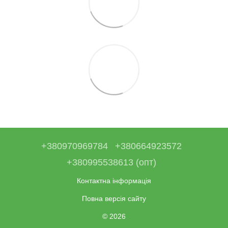
+380970969784
+380664923572
+380995538613 (опт)
Контактна інформація
Повна версія сайту
© 2026