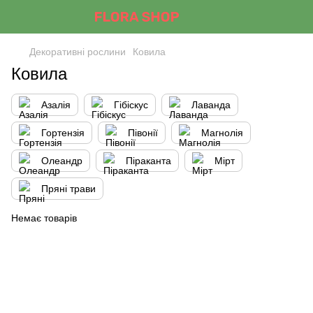
Декоративні рослини
Ковила
Ковила
Азалія
Гібіскус
Лаванда
Гортензія
Півонії
Магнолія
Олеандр
Піраканта
Мірт
Пряні трави
Немає товарів